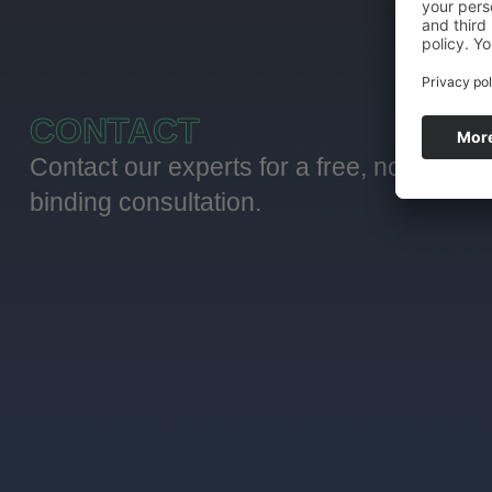
CONTACT
Contact our experts for a free, non-
binding consultation.