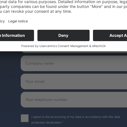
I agree to the processing of my data in accordance with this data
protection declaration.*