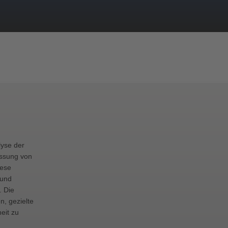
lyse der
assung von
iese
 und
. Die
, gezielte
eit zu