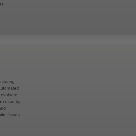
es
nitoring
 automated
o evaluate
are used by
 and
tial issues