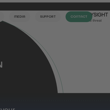
MEDIA
SUPPORT
CONTACT
Simulated threat
N
 your