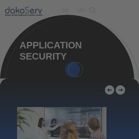
DE
US
APPLICATION
SECURITY
Appli
Monit