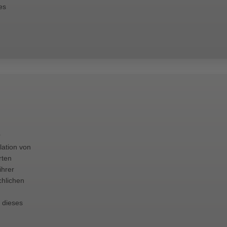
es
r
lation von
rten
ihrer
chlichen
 dieses