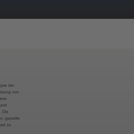
lyse der
assung von
iese
 und
. Die
, gezielte
eit zu