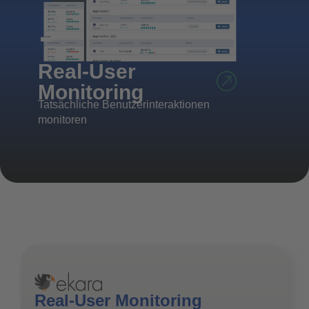
Synth
Real-User
Monit
Monitoring
Aktives An
Tatsächliche Benutzerinteraktionen
durch Robo
monitoren
Real-User Monitoring