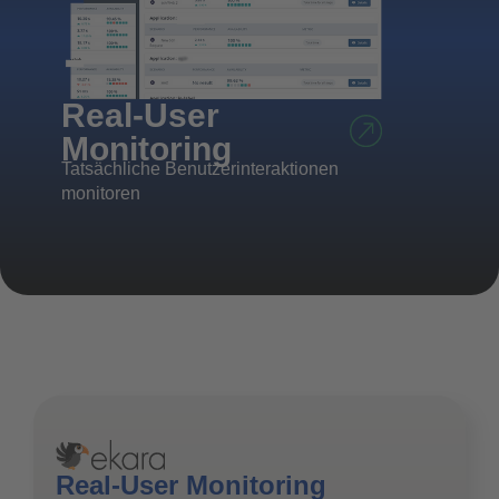
Synth
Real-User
Monit
Monitoring
Aktives An
Tatsächliche Benutzerinteraktionen
durch Robo
monitoren
Real-User Monitoring